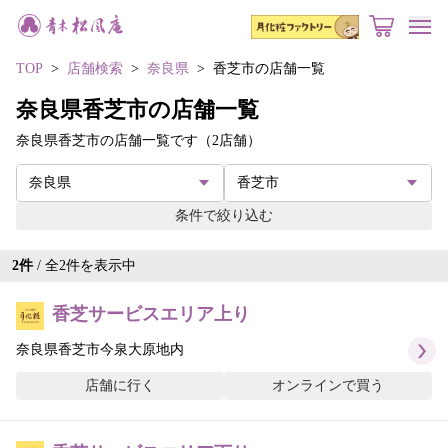
toggl
TOP
店舗検索
奈良県
香芝市の店舗一覧
奈良県香芝市の店舗一覧
奈良県香芝市の店舗一覧です（2店舗）
条件で絞り込む
2
件
/ 全
2
件を表示中
香芝サービスエリア上り
奈良県香芝市今泉大原地内
店舗に行く
オンラインで買う