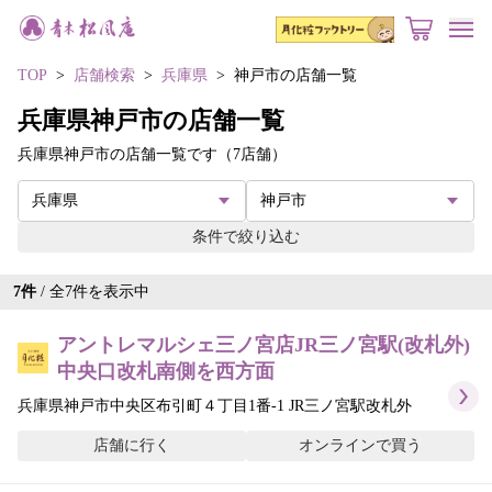
toggl
TOP
店舗検索
兵庫県
神戸市の店舗一覧
兵庫県神戸市の店舗一覧
兵庫県神戸市の店舗一覧です（7店舗）
条件で絞り込む
7
件
/ 全
7
件を表示中
アントレマルシェ三ノ宮店JR三ノ宮駅(改札外)
中央口改札南側を西方面
兵庫県神戸市中央区布引町４丁目1番-1 JR三ノ宮駅改札外
店舗に行く
オンラインで買う